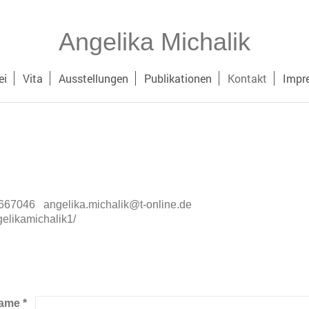
Angelika Michalik
ei
Vita
Ausstellungen
Publikationen
Kontakt
Impr
12667046 angelika.michalik@t-online.de
elikamichalik1/
ame
*